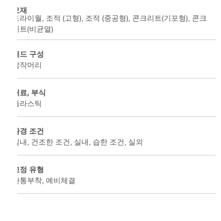
모재
드라이월, 조적 (고형), 조적 (중공형), 콘크리트(기포형), 콘크
리트(비균열)
헤드 구성
납작머리
재료, 부식
플라스틱
환경 조건
실내, 건조한 조건, 실내, 습한 조건, 실외
고정 유형
관통부착, 예비체결