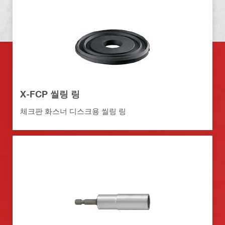
X-FCP 씰링 링
체크판 화스너 디스크용 씰링 링