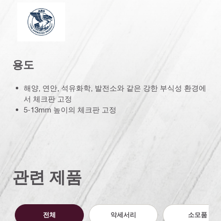
미국선급협회
용도
해양, 연안, 석유화학, 발전소와 같은 강한 부식성 환경에
서 체크판 고정
5-13mm 높이의 체크판 고정
관련 제품
전체
악세서리
소모품