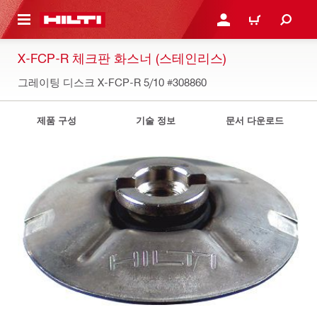
용으로 건너뛰기
로그인 또는 회원가입
장바구니
X-FCP-R 체크판 화스너 (스테인리스)
그레이팅 디스크 X-FCP-R 5/10
#308860
제품 구성
기술 정보
문서 다운로드