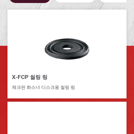
X-FCP 씰링 링
체크판 화스너 디스크용 씰링 링