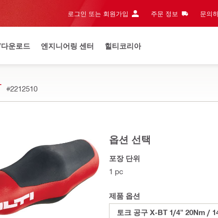
로그인 또는 회원가입
주문 정보
문의하
/다운로드
엔지니어링 센터
힐티코리아
T
#2212510
옵션 선택
포장 단위
1 pc
제품 옵션
토크 공구 X-BT 1/4" 20Nm / 14.