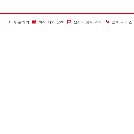
뒤로가기
현장 시연 요청
실시간 채팅 상담
콜백 서비스
#Making Constructi
문의하기
힐티코리아 S
문의하기
유튜브
전화 회신 요청
인스타그램