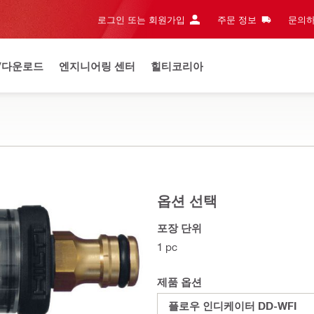
로그인 또는 회원가입
주문 정보
문의하
/다운로드
엔지니어링 센터
힐티코리아
옵션 선택
포장 단위
1 pc
제품 옵션
플로우 인디케이터 DD-WFI