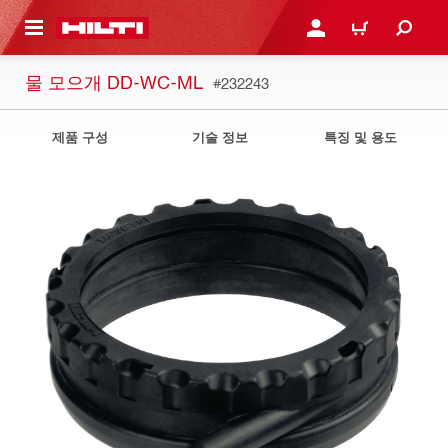
용으로 건너뛰기
로그인 또는 회원가입
장바구니
물 모으개 DD-WC-ML
#232243
제품 구성
기술 정보
특징 및 용도