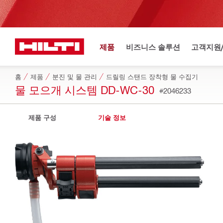
제품
비즈니스 솔루션
고객지원
홈
제품
분진 및 물 관리
드릴링 스탠드 장착형 물 수집기
물 모으개 시스템 DD-WC-30
#2046233
제품 구성
기술 정보