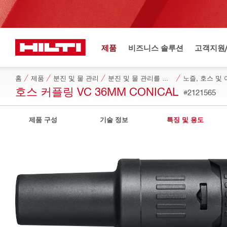
제품
비즈니스 솔루션
고객지원
홈
제품
분진 및 물 관리
분진 및 물 관리를 위한 전용 액세서리
노즐, 호스 및
호스 커플링 VC 36MM CONICAL
#2121565
제품 구성
기술 정보
특징 및 용도