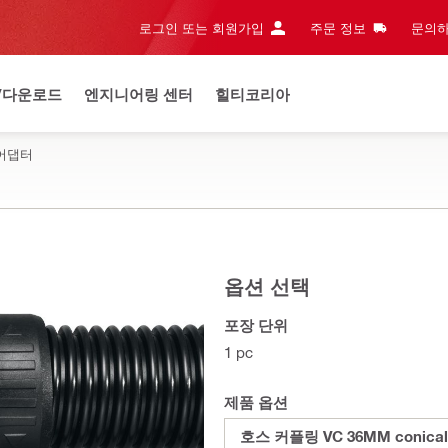
로그인 또는 회원가입
주문 정보
문의하
/다운로드
엔지니어링 센터
힐티코리아
 어댑터
옵션 선택
포장 단위
1 pc
제품 옵션
호스 커플링 VC 36MM conical