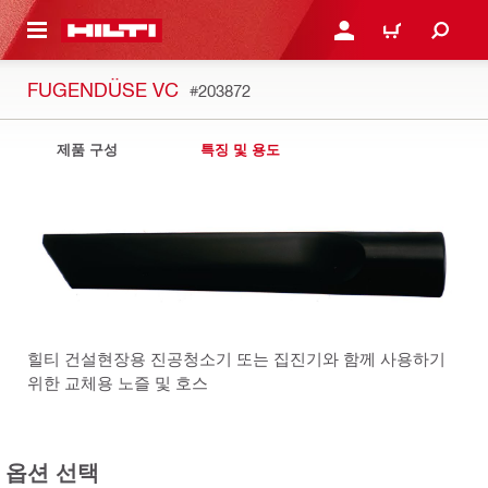
용으로 건너뛰기
로그인 또는 회원가입
장바구니
FUGENDÜSE VC
#203872
제품 구성
특징 및 용도
힐티 건설현장용 진공청소기 또는 집진기와 함께 사용하기
위한 교체용 노즐 및 호스
옵션 선택