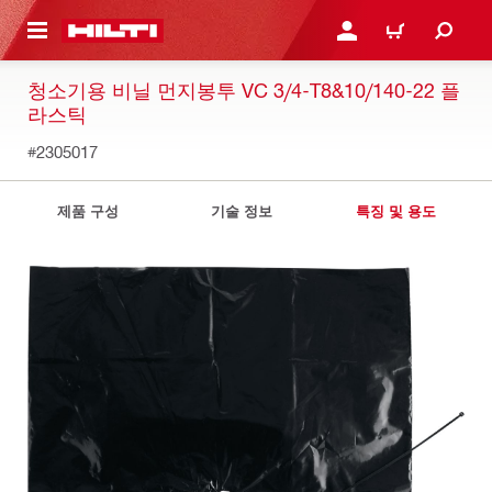
용으로 건너뛰기
로그인 또는 회원가입
장바구니
청소기용 비닐 먼지봉투 VC 3/4-T8&10/140-22 플
라스틱
#2305017
제품 구성
기술 정보
특징 및 용도