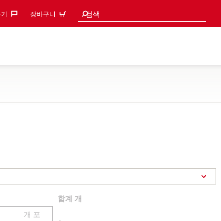
검색 추천
검색
기‎
장바구니
합계
개
개 포