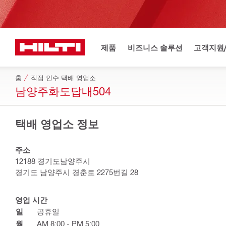
제품
비즈니스 솔루션
고객지원
홈
직접 인수 택배 영업소
남양주화도답내504
택배 영업소 정보
주소
12188 경기도남양주시
경기도 남양주시 경춘로 2275번길 28
영업 시간
일
공휴일
월
AM 8:00 - PM 5:00