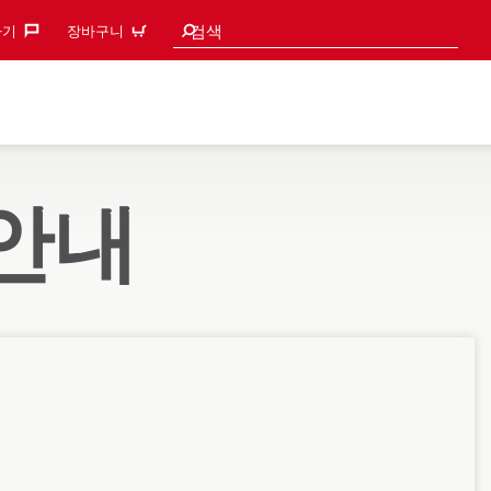
검색 추천
검색
기‎
장바구니
 안내