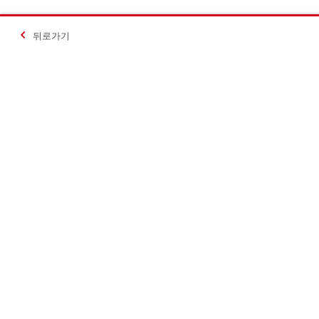
뒤로가기
#Making Constructi
문의하기
힐티코리아 S
문의하기
유튜브
전화 회신 요청
인스타그램