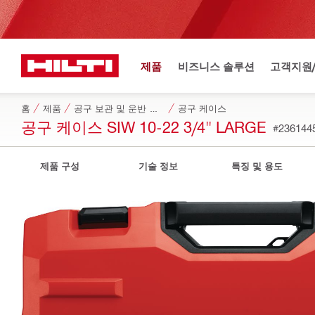
제품
비즈니스 솔루션
고객지원
홈
제품
공구 보관 및 운반 시스템
공구 케이스
공구 케이스 SIW 10-22 3/4" LARGE
#236144
제품 구성
기술 정보
특징 및 용도