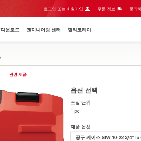
로그인 또는 회원가입
주문 정보
문의하
/다운로드
엔지니어링 센터
힐티코리아
5
관련 제품
옵션 선택
포장 단위
1 pc
제품 옵션
공구 케이스 SIW 10-22 3/4" la