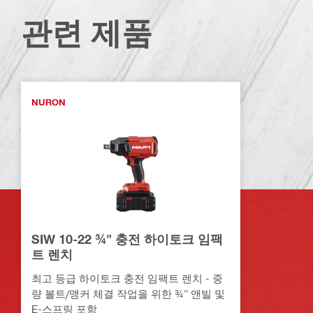
관련 제품
NURON
SIW 10-22 ¾" 충전 하이토크 임팩
트 렌치
최고 등급 하이토크 충전 임팩트 렌치 - 중
량 볼트/앵커 체결 작업을 위한 ¾" 앤빌 및
E-스프링 포함