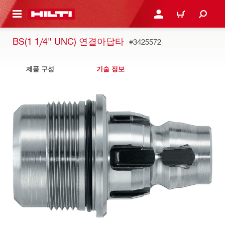
용으로 건너뛰기
로그인 또는 회원가입
장바구니
BS(1 1/4" UNC) 연결아답타
#3425572
제품 구성
기술 정보