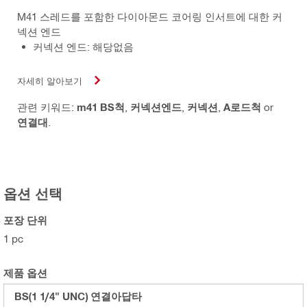
M41 스레드를 포함한 다이아몬드 코어링 인서트에 대한 커
넥션 엔드
커넥션 엔드: 해당없음
자세히 알아보기
관련 키워드:
m41 BS척
,
커넥션엔드
,
커넥션
,
A로드척
or
연결대
.
옵션 선택
포장 단위
1 pc
제품 옵션
BS(1 1/4" UNC) 연결아답타