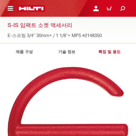
용으로 건너뛰기
로그인 또는 회원가입
장바구니
S-IS 임팩트 소켓 액세서리
E-스프링 3/4" 30mm+ / 1 1/8"+ MP5
#2148350
제품 구성
기술 정보
특징 및 용도