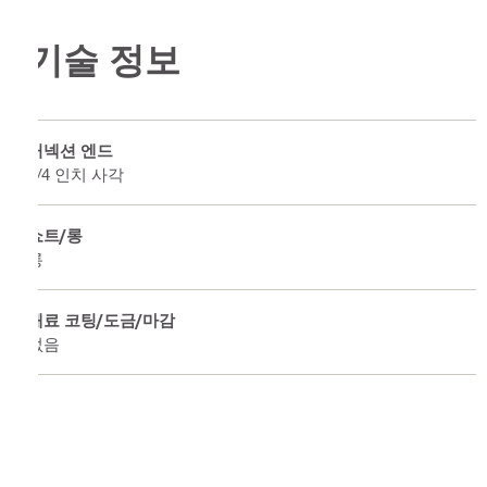
기술 정보
커넥션 엔드
3/4 인치 사각
쇼트/롱
롱
재료 코팅/도금/마감
없음