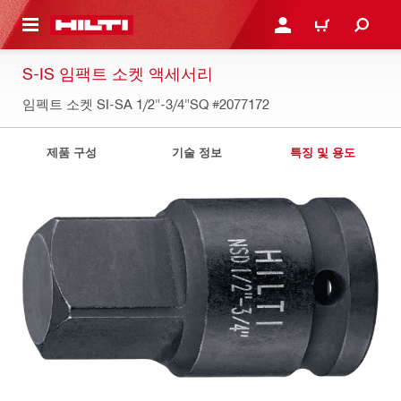
용으로 건너뛰기
로그인 또는 회원가입
장바구니
S-IS 임팩트 소켓 액세서리
임펙트 소켓 SI-SA 1/2"-3/4"SQ
#2077172
제품 구성
기술 정보
특징 및 용도