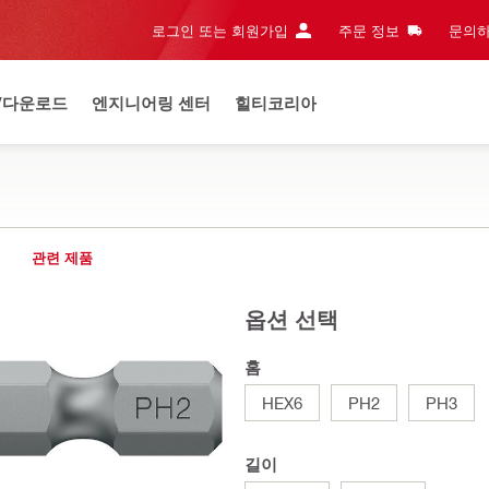
로그인 또는 회원가입
주문 정보
문의하
/다운로드
엔지니어링 센터
힐티코리아
관련 제품
옵션 선택
홈
HEX6
PH2
PH3
길이