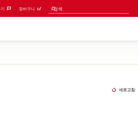
검색 추천
검색
기‎
장바구니
새로고침