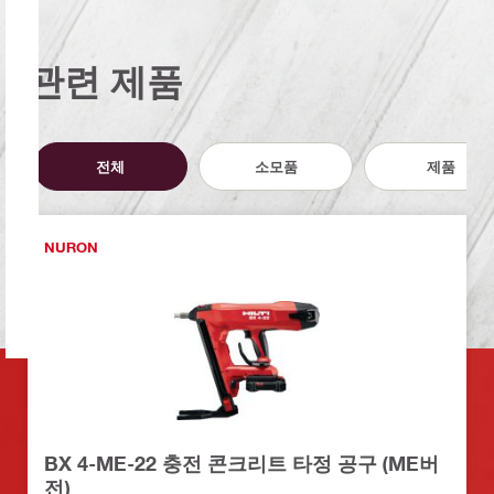
관련 제품
전체
소모품
제품
NURON
BX 4-ME-22 충전 콘크리트 타정 공구 (ME버
전)