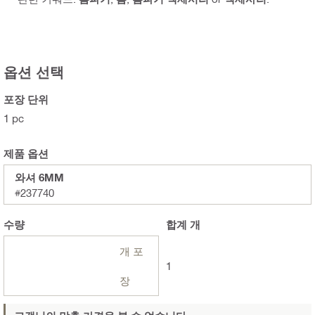
옵션 선택
포장 단위
1 pc
제품 옵션
와셔 6MM
#237740
수량
합계
개
개 포
1
장