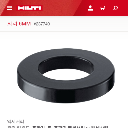
용으로 건너뛰기
로그인 또는 회원가입
장바구니
와셔 6MM
#237740
액세서리
관련 키워드:
홈파기
,
홈
,
홈파기 액세서리
or
액세사리
.