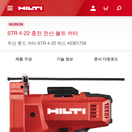
용으로 건너뛰기
로그인 또는 회원가입
장바구니
NURON
STR 4-22 충전 전산 볼트 커터
무선 롯드 커터 STR 4-22 박스
#2361759
제품 구성
기술 정보
문서 다운로드