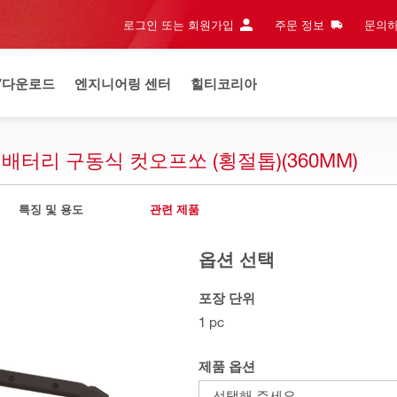
로그인 또는 회원가입
주문 정보
문의하
/다운로드
엔지니어링 센터
힐티코리아
절) 배터리 구동식 컷오프쏘 (횡절톱)(360MM)
특징 및 용도
관련 제품
옵션 선택
포장 단위
1 pc
제품 옵션
선택해 주세요