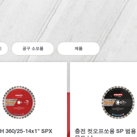
기
공구 소모품
제품
H 360/25-14x1" SPX
충전 컷오프쏘용 SP 범용