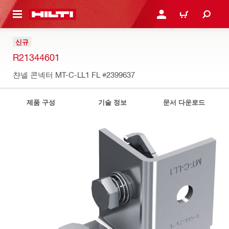
용으로 건너뛰기
로그인 또는 회원가입
장바구니
신규
R21344601
챤넬 콘넥터 MT-C-LL1 FL
#2399637
제품 구성
기술 정보
문서 다운로드