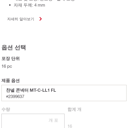
자재 두께: 4 mm
자세히 알아보기
옵션 선택
포장 단위
16 pc
제품 옵션
챤넬 콘넥터 MT-C-LL1 FL
#2399637
수량
합계
개
개 포
16