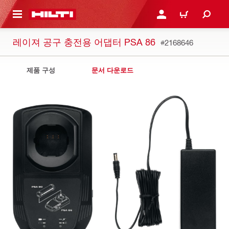
용으로 건너뛰기
로그인 또는 회원가입
장바구니
레이져 공구 충전용 어댑터 PSA 86
#2168646
제품 구성
문서 다운로드