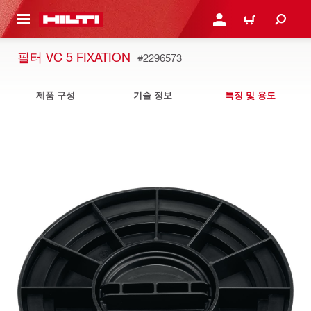
용으로 건너뛰기
로그인 또는 회원가입
장바구니
필터 VC 5 FIXATION
#2296573
제품 구성
기술 정보
특징 및 용도