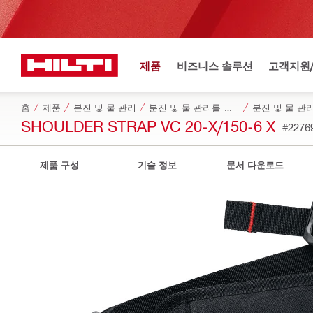
제품
비즈니스 솔루션
고객지원
홈
제품
분진 및 물 관리
분진 및 물 관리를 위한 전용 액세서리
분진 및 물 관
SHOULDER STRAP VC 20-X/150-6 X
#2276
제품 구성
기술 정보
문서 다운로드