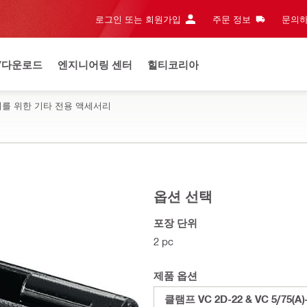
로그인 또는 회원가입
주문 정보
문의하
/다운로드
엔지니어링 센터
힐티코리아
리를 위한 기타 전용 액세서리
옵션 선택
포장 단위
2 pc
제품 옵션
클램프 VC 2D-22 & VC 5/75(A)