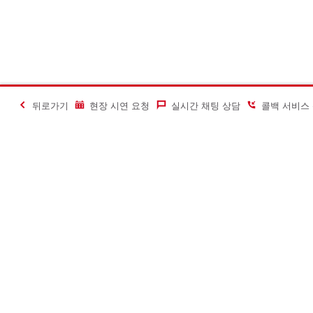
뒤로가기
현장 시연 요청
실시간 채팅 상담
콜백 서비스
#Making Constructi
문의하기
힐티코리아 S