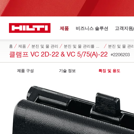
제품
비즈니스 솔루션
고객지원
홈
제품
분진 및 물 관리
분진 및 물 관리를 위한 전용 액세서리
분진 및 물 관
클램프 VC 2D-22 & VC 5/75(A)-22
#2206203
제품 구성
기술 정보
특징 및 용도