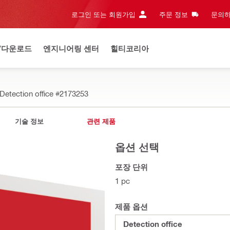
로그인 또는 회원가입
주문 정보
문의하
/다운로드
엔지니어링 센터
힐티코리아
Detection office
#2173253
기술 정보
관련 제품
옵션 선택
포장 단위
1 pc
제품 옵션
Detection office