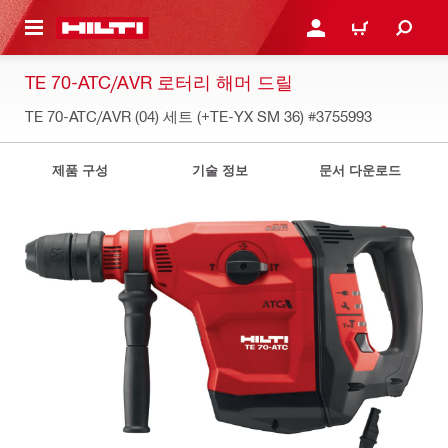
용으로 건너뛰기
로그인 또는 회원가입
장바구니
TE 70-ATC/AVR 로터리 해머 드릴
TE 70-ATC/AVR (04) 세트 (+TE-YX SM 36)
#3755993
제품 구성
기술 정보
문서 다운로드