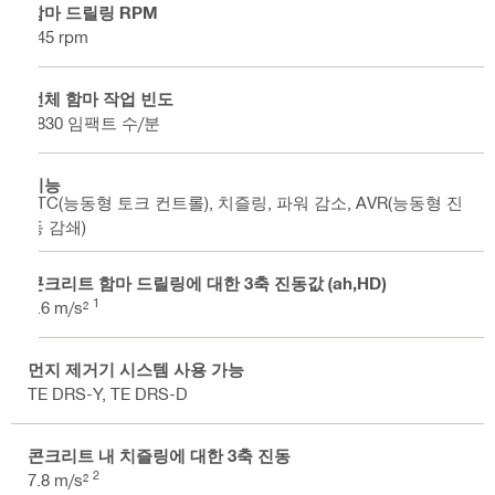
함마 드릴링 RPM
245 rpm
전체 함마 작업 빈도
2830 임팩트 수/분
기능
ATC(능동형 토크 컨트롤), 치즐링, 파워 감소, AVR(능동형 진
동 감쇄)
콘크리트 함마 드릴링에 대한 3축 진동값 (ah,HD)
1
8.6 m/s²
먼지 제거기 시스템 사용 가능
TE DRS-Y, TE DRS-D
콘크리트 내 치즐링에 대한 3축 진동
2
7.8 m/s²