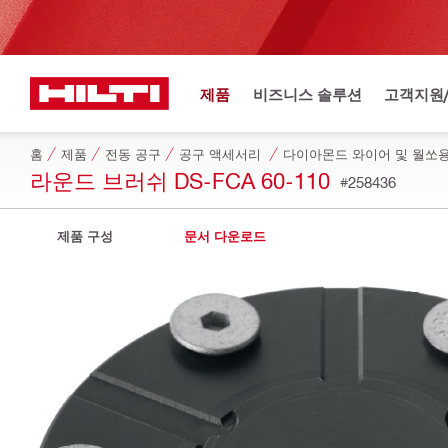
제품
비즈니스 솔루션
고객지원
홈
제품
전동 공구
공구 액세서리
다이아몬드 와이어 및 월쏘
라운드 브러쉬 DS-FCA 60-110
#258436
제품 구성
문서 다운로드